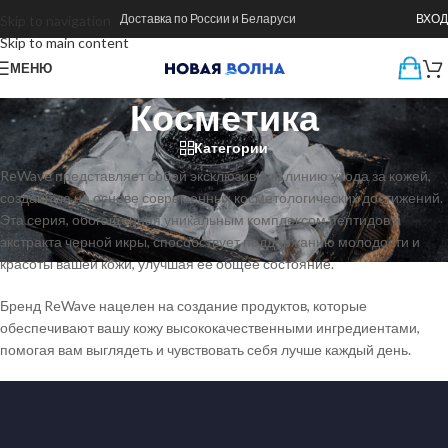
Доставка по России и Беларуси
ВХОД
Skip to navigation
Skip to main content
МЕНЮ
Косметика
Категории
ReWave представляет собой эксклюзивную линию ухода за кожей,
созданную на основе современных косметологических достижений.
Эта серия, обогащенная уникальным комплексом пептидов и
экстракта черной икры, способствует поддержанию молодости и
красоты вашей кожи, улучшая ее общее состояние.
Бренд ReWave нацелен на создание продуктов, которые
обеспечивают вашу кожу высококачественными ингредиентами,
помогая вам выглядеть и чувствовать себя лучше каждый день.