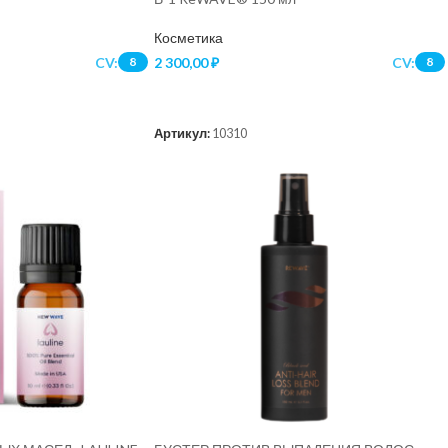
Косметика
CV:
2 300,00
₽
CV:
8
8
В КОРЗИНУ
Артикул:
10310