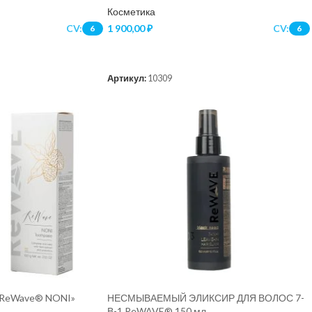
Косметика
CV:
1 900,00
₽
CV:
6
6
В КОРЗИНУ
Артикул:
10309
а ReWave® NONI»
НЕСМЫВАЕМЫЙ ЭЛИКСИР ДЛЯ ВОЛОС 7-
В-1 ReWAVE® 150 мл