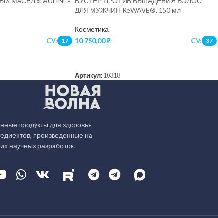
ЫХ МАСЕЛ «LAULINE»
БУСТЕР ПРОТИВ ВЫПАДЕНИЯ ВОЛОС
ДЛЯ МУЖЧИН ReWAVE®, 150 мл
Косметика
CV:
10 750,00
₽
CV:
17
37
В КОРЗИНУ
Артикул:
10318
нные продукты для здоровья
редиентов, произведенные на
их научных разработок.