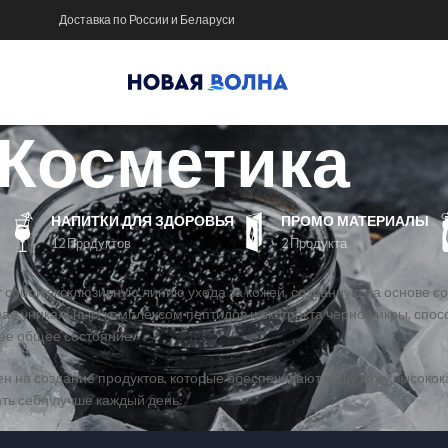
Доставка по России и Беларуси
Косметика
НАПИТКИ ДЛЯ ЗДОРОВЬЯ
ПРОМО МАТЕРИАЛЫ
12 Продуктов
2 Продукта
 собой эксклюзивную линию ухода за кожей, созданную на основе с
ная уникальным комплексом пептидов и экстракта черной икры, спо
ее общее состояние.
н на создание продуктов, которые обеспечивают вашу кожу высоко
ать себя лучше каждый день.