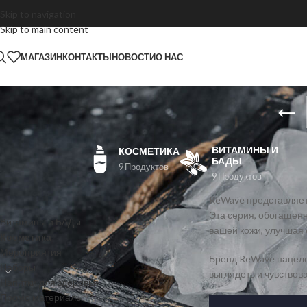
Skip to navigation
Skip to main content
МАГАЗИН
КОНТАКТЫ
НОВОСТИ
О НАС
ВИТАМИНЫ И
КОСМЕТИКА
БАДЫ
9 Продуктов
9 Продуктов
КАТЕГОРИИ ТОВАРОВ
ReWave представляет
Эта серия, обогащен
Витамины и БАДы
вашей кожи, улучшая 
Косметика
Мероприятия
Бренд ReWave нацеле
Наборы
выглядеть и чувствов
Напитки для здоровья
Промо материалы