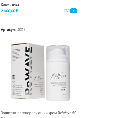
Косметика
2 000,00
₽
CV:
6
В КОРЗИНУ
Артикул:
10317
Защитно-регенерирующий крем ReWave 50
мл