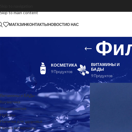
Skip to navigation
Skip to main content
МАГАЗИН
КОНТАКТЫ
НОВОСТИ
О НАС
Фил
ВИТАМИНЫ И
КОСМЕТИКА
БАДЫ
9 Продуктов
9 Продуктов
КАТЕГОРИИ ТОВАРОВ
Витамины и БАДы
Косметика
Мероприятия
Наборы
Напитки для здоровья
Промо материалы