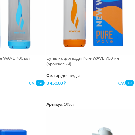
re WAVE 700 мл
Бутылка для воды Pure WAVE 700 мл
(оранжевый)
Фильтр для воды
CV:
3 450,00
₽
CV:
13
13
В КОРЗИНУ
Артикул:
10307