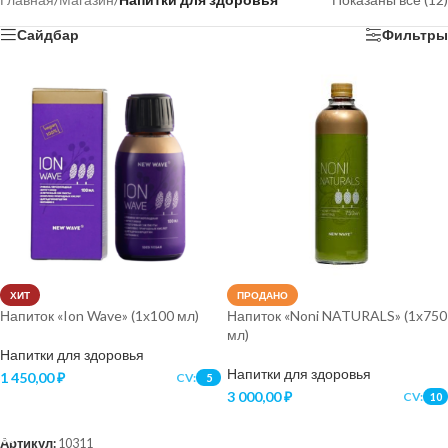
Сайдбар
Фильтры
ХИТ
ПРОДАНО
Напиток «Ion Wave» (1х100 мл)
Напиток «Noni NATURALS» (1х750
мл)
Напитки для здоровья
Напитки для здоровья
1 450,00
₽
CV:
5
3 000,00
₽
CV:
10
В КОРЗИНУ
ПОДРОБНЕЕ
Артикул:
10311