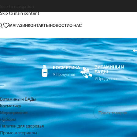
Skip to navigation
Skip to main content
МАГАЗИН
КОНТАКТЫ
НОВОСТИ
О НАС
ВИТАМИНЫ И
КОСМЕТИКА
БАДЫ
9 Продуктов
9 Продуктов
КАТЕГОРИИ ТОВАРОВ
Главная
/
Магазин
/
Тов
Витамины и БАДы
Товаров, соответству
Косметика
Мероприятия
Наборы
Напитки для здоровья
Промо материалы