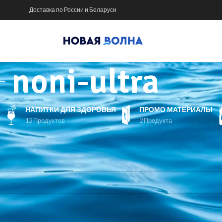
Доставка по России и Беларуси
noni-ultra
НАПИТКИ ДЛЯ ЗДОРОВЬЯ
ПРОМО МАТЕРИАЛЫ
12 Продуктов
2 Продукта
ары с меткой «noni-ultra»
ющих вашему запросу, не обнаружено.