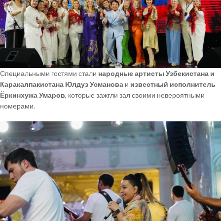
Специальными гостями стали
народные артисты Узбекистана и
Каракалпакистана Юлдуз Усманова
и
известный исполнитель
Ёркинхужа Умаров
, которые зажгли зал своими невероятными
номерами.