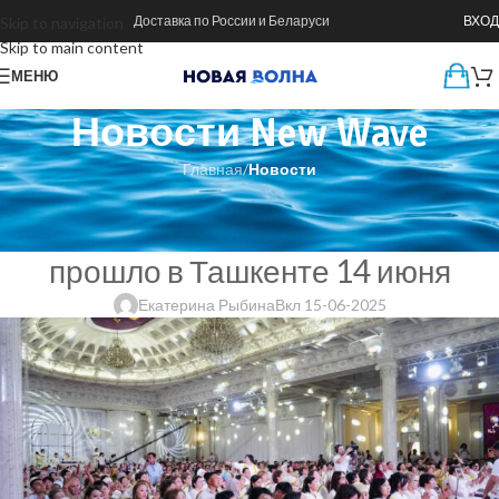
Доставка по России и Беларуси
ВХОД
Skip to navigation
Skip to main content
МЕНЮ
Новости New Wave
Главная
/
Новости
НОВОСТИ
Грандиозное событие New Wave
прошло в Ташкенте 14 июня
Екатерина Рыбина
Вкл 15-06-2025